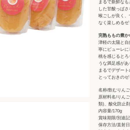
まるで新鮮なも
した甘酸っぱさ
喉ごしが良く、
なく楽しめるゼ
完熟ももの豊か
津軽の太陽と自
寧にピューレに
桃を感じるとろ
うな満足感があ
まるでデザート
とっておきのゼ
名称/飲むりん
原材料名/りんご
類)、酸化防止剤
内容量/170g
賞味期限/別途
保存方法/直射