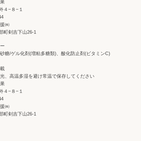
青果
外４−８−１
44
農援㈱
町剣吉下山26-1
リー
砂糖/ゲル化剤(増粘多糖類)、酸化防止剤(ビタミンC)
記載
日光、高温多湿を避け常温で保存してください
青果
外４−８−１
44
農援㈱
町剣吉下山26-1