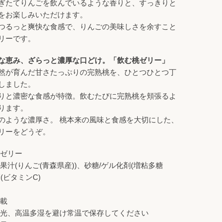
ぎたてりんごを飲んでいるような香りと、すっきりと
をお楽しみいただけます。
つるっと爽快な食感で、りんごの美味しさを余すこと
リーです。
な恵み、ざらっと濃厚な口どけ。「飲む桃ゼリー」
然が育んだ甘さたっぷりの完熟桃を、ひとつひとつ丁
しました。
りと濃密な食感が特徴。飲むたびに完熟桃を頬張るよ
ります。
のような濃厚さ。 桃本来の風味と食感を大切にした、
リーをどうぞ。
ごゼリー
果汁(りんご(青森県産))、砂糖/ゲル化剤(増粘多糖
(ビタミンC)
記載
日光、高温多湿を避け常温で保存してください