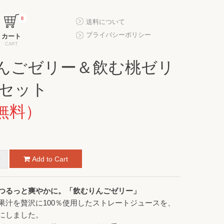
0
送料について
プライバシーポリシー
カート
CART
んごゼリー＆飲む桃ゼリ
個セット
無料）
つるっと爽やかに。「飲むりんごゼリー」
果汁を贅沢に100％使用したストレートジュースを、
にしました。