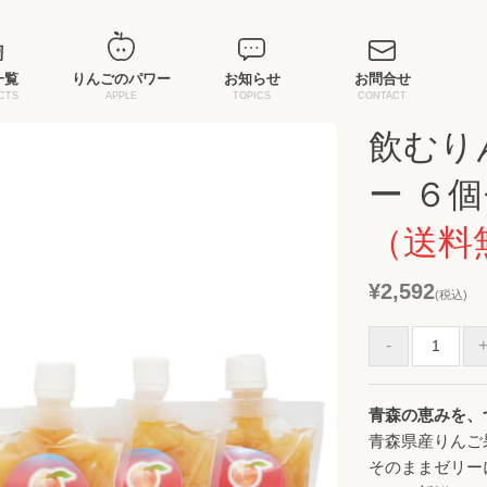
一覧
りんごのパワー
お知らせ
お問合せ
CTS
APPLE
TOPICS
CONTACT
飲むり
ー ６
（送料
¥2,592
(税込)
青森の恵みを、
青森県産りんご
そのままゼリー