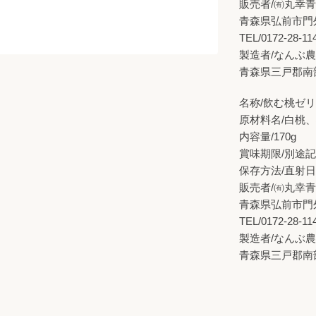
販売者/㈲丸幸
青森県弘前市門
TEL/0172-28-11
製造者/なんぶ
青森県三戸郡南部
名称/飲む桃ゼ
原材料名/白桃、
内容量/170g
賞味期限/別途
保存方法/直射
販売者/㈲丸幸
青森県弘前市門
TEL/0172-28-11
製造者/なんぶ
青森県三戸郡南部