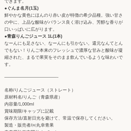
できます。
●ぐんま名月(1玉)
鮮やかな黄色にほんのり赤い皮が特徴の希少品種。強い甘さ
の中に、上品な酸味がバランス良く溶け込み、芳醇な香りが
口いっぱいに広がります。
●青森りんごジュース 1L(1本)
なーんにも足さない、なーんにも引かない。還元なんてとん
でもない！りんご本来のフレッシュで濃厚な甘みと酸味が凝
縮された、まるで果実をそのまま飲んでいるような味わいで
す。
————————————-
名称/りんごジュース（ストレート）
原材料名/りんご（青森県産）
内容量/1,000ml
賞味期限/キャップに記載
保存方法/直射日光を避けて、常温で保存してください。
製造・販売者/㈲丸幸青果