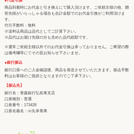
●代金引換
商品到着時にお代金と引き換えにて購入頂けます。ご依頼主様の他、贈
答先様がいらっしゃる場合も合計金額でのお代金引換がご利用頂けま
す。
代引手数料：無料
※送料込商品は品代としてご計算下さい。
※品代はお届け先様の分も含めた品代総額です。
※通常ご依頼主様以外でのお代金引換は承っておりません。ご希望の際
は備考欄等にてその旨お知らせ下さいませ。
●銀行振込
銀行口座へのご入金確認後、商品を発送させていただきます。振込手数
料はお客様のご負担となりますのでご了承下さい。
【振込先】
銀行名：青森銀行弘前東支店
口座種別：普通
口座番号：173428
口座名義名：㈲丸幸青果